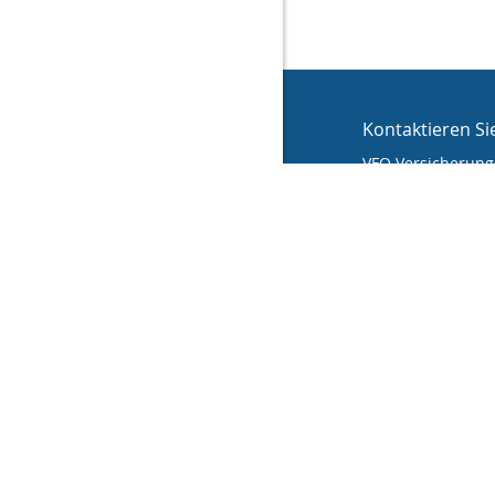
Kontaktieren Si
VFO Versicherungs
Stefan Krah
An der Hinter
36110 Schlitz
(0 66 42) 99 99
(0 66 42) 99 99
info@vfo-versic
Nachricht s