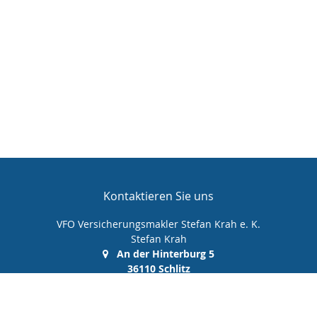
Kontaktieren Sie uns
VFO Versicherungsmakler Stefan Krah e. K.
Stefan Krah
An der Hinterburg 5
36110 Schlitz
(0 66 42) 99 99 00 0
(0 66 42) 99 99 00 10
info@vfo-versicherungsmakler.de