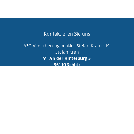
Kontaktieren Sie uns
VFO Versicherungsmakler Stefan Krah e. K.
Stefan Krah
An der Hinterburg 5
36110 Schlitz
(0 66 42) 99 99 00 0
(0 66 42) 99 99 00 10
info@vfo-versicherungsmakler.de
Nachricht schreiben