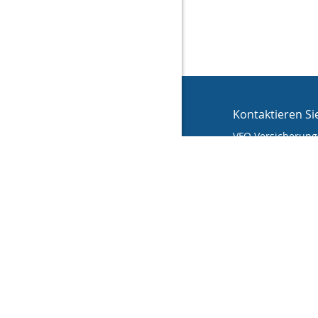
Kontaktieren Si
VFO Versicherungs
Stefan Krah
An der Hinter
36110 Schlitz
(0 66 42) 99 99
(0 66 42) 99 99
info@vfo-versic
Nachricht s