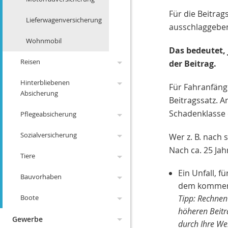
Für die Beitrag
Änderungen 2018
Lieferwagenversicherung
ausschlaggebe
Änderungen 2017
Wohnmobil
Das bedeutet, 
Änderungen 2025
Reisen
der Beitrag.
Änderungen 2024
Hinterbliebenen
Reise-Krankenv.
Für Fahranfänge
Absicherung
Beitragssatz. A
Reiserücktritt
Schadenklasse 
Pflegeabsicherung
Kapitalleben
Reisegepäck
Sozialversicherung
Risikoleben
Pflege-Bahr
Wer z. B. nach 
Nach ca. 25 Jah
Tiere
Fondsgebunden
gesetzliche PV
Gesetzliche PV
Ein Unfall, 
Bauvorhaben
Kreditausfallversicherung
Pflegeversicherung
Gesetzliche RV
Tierkrankenversicherung
dem kommende
Boote
Sterbegeldversicherung
Gesetzliche AV
Hundehaftpflicht
Was und wie hoch
Tipp: Rechnen 
höheren Beitr
Gesetzliche UV
Pferdehaftpflicht
Bauherrenhaftpflicht
Bootskaskoversicherung
Gewerbe
durch Ihre We