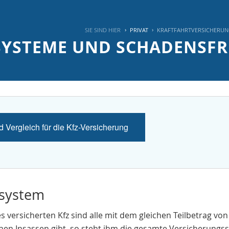
SIE SIND HIER
PRIVAT
KRAFTFAHRTVERSICHERU
SYSTEME UND SCHADENSFR
 Vergleich für die Kfz-Versicherung
system
s versicherten Kfz sind alle mit dem gleichen Teilbetrag v
nen Insassen gibt, so steht ihm die gesamte Versicherungs