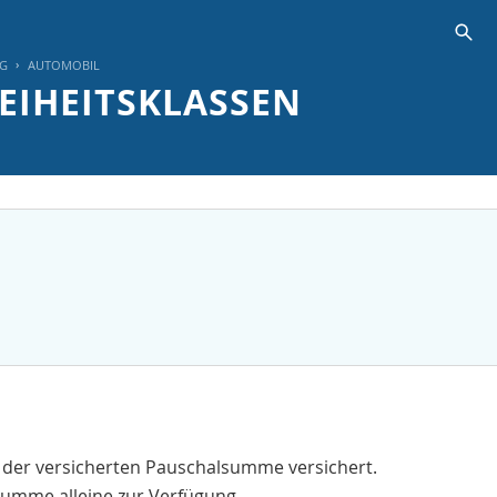
s
NG
AUTOMOBIL
EIHEITSKLASSEN
on der versicherten Pauschalsumme versichert.
summe alleine zur Verfügung.