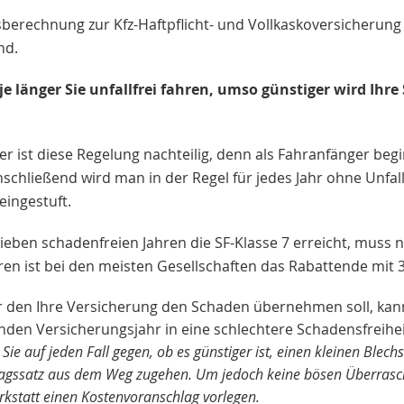
sberechnung zur Kfz-Haftpflicht- und Vollkaskoversicherung 
nd.
je länger Sie unfallfrei fahren, umso günstiger wird Ih
r ist diese Regelung nachteilig, denn als Fahranfänger beg
nschließend wird man in der Regel für jedes Jahr ohne Unfal
eingestuft.
sieben schadenfreien Jahren die SF-Klasse 7 erreicht, muss
ren ist bei den meisten Gesellschaften das Rabattende mit 3
für den Ihre Versicherung den Schaden übernehmen soll, kann
n Versicherungsjahr in eine schlechtere Schadensfreiheits
Sie auf jeden Fall gegen, ob es günstiger ist, einen kleinen Ble
agssatz aus dem Weg zugehen. Um jedoch keine bösen Überraschun
rkstatt einen Kostenvoranschlag vorlegen.