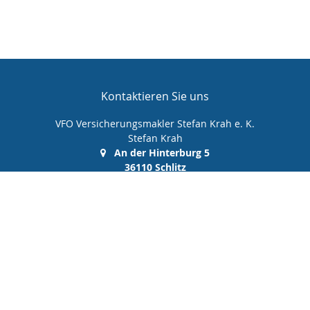
Kontaktieren Sie uns
VFO Versicherungsmakler Stefan Krah e. K.
Stefan Krah
An der Hinterburg 5
36110 Schlitz
(0 66 42) 99 99 00 0
(0 66 42) 99 99 00 10
info@vfo-versicherungsmakler.de
Nachricht schreiben