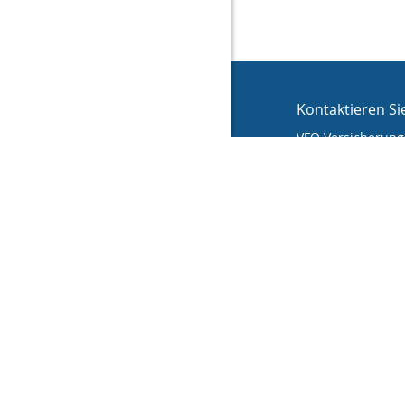
Kontaktieren Si
VFO Versicherungs
Stefan Krah
An der Hinter
36110 Schlitz
(0 66 42) 99 99
(0 66 42) 99 99
info@vfo-versic
Nachricht s