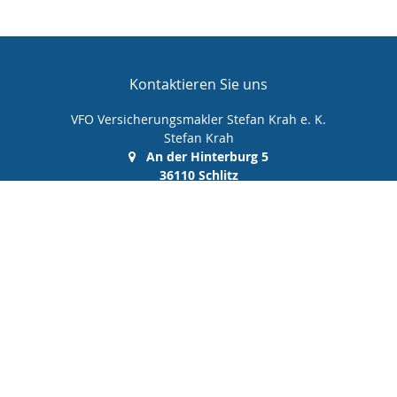
Kontaktieren Sie uns
VFO Versicherungsmakler Stefan Krah e. K.
Stefan Krah
An der Hinterburg 5
36110 Schlitz
(0 66 42) 99 99 00 0
(0 66 42) 99 99 00 10
info@vfo-versicherungsmakler.de
Nachricht schreiben
Startseite