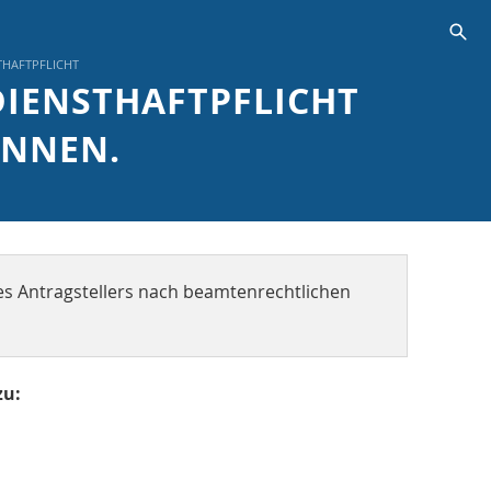
s
THAFTPFLICHT
 DIENSTHAFTPFLICHT
ÖNNEN.
des Antragstellers nach beamtenrechtlichen
zu: