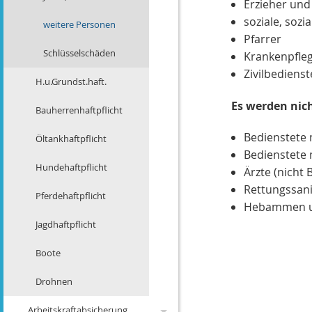
Erzieher und
Bürger
soziale, soz
Änderungen 2008
weitere Personen
Solarförderung
Pfarrer
Änderungen 2007
Schlüsselschäden
Krankenpfle
Rechengrößen 2012
Zivilbediens
Änderungen 2006
H.u.Grundst.haft.
Es werden nich
Änderungen 2005
Bauherrenhaftpflicht
Bedienstete m
Änderungen 2004
Öltankhaftpflicht
Bedienstete 
Änderungen 2016
Hundehaftpflicht
Ärzte (nicht
Rettungssani
Änderungen 2023
Pferdehaftpflicht
Hebammen u
Änderungen 2022
Jagdhaftpflicht
Änderungen 2021
Boote
Änderungen 2020
Drohnen
Änderungen 2019
Arbeitskraftabsicherung