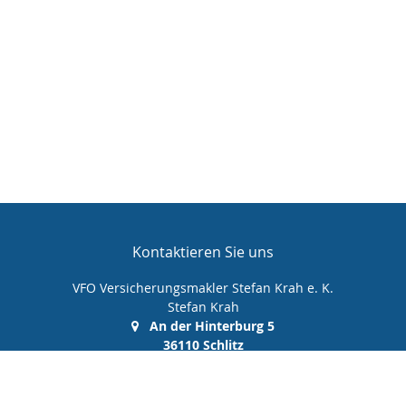
Kontaktieren Sie uns
VFO Versicherungsmakler Stefan Krah e. K.
Stefan Krah
An der Hinterburg 5
36110 Schlitz
(0 66 42) 99 99 00 0
(0 66 42) 99 99 00 10
info@vfo-versicherungsmakler.de