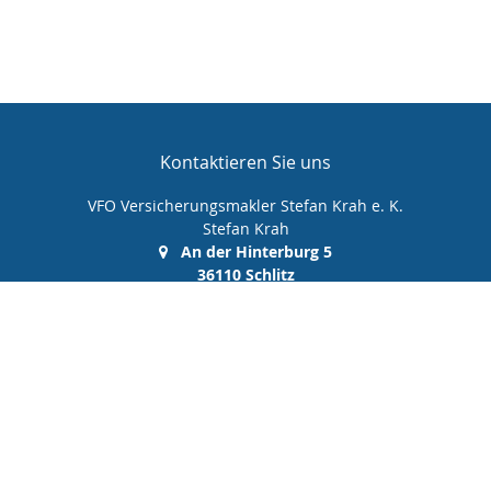
Kontaktieren Sie uns
VFO Versicherungsmakler Stefan Krah e. K.
Stefan Krah
An der Hinterburg 5
36110 Schlitz
(0 66 42) 99 99 00 0
(0 66 42) 99 99 00 10
info@vfo-versicherungsmakler.de
Nachricht schreiben