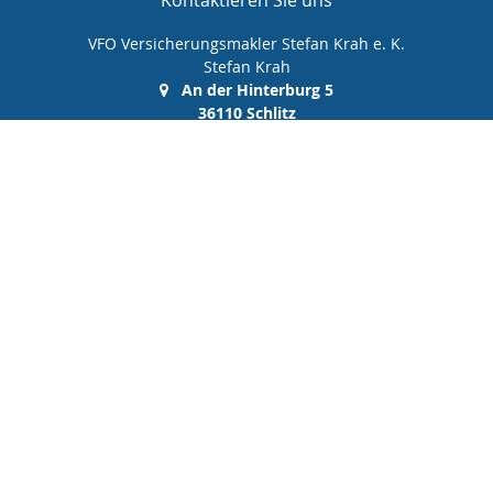
Kontaktieren Sie uns
VFO Versicherungsmakler Stefan Krah e. K.
Stefan Krah
An der Hinterburg 5
36110 Schlitz
(0 66 42) 99 99 00 0
(0 66 42) 99 99 00 10
info@vfo-versicherungsmakler.de
Nachricht schreiben
Startseite
Privat
Gewerbe
Geldanlage