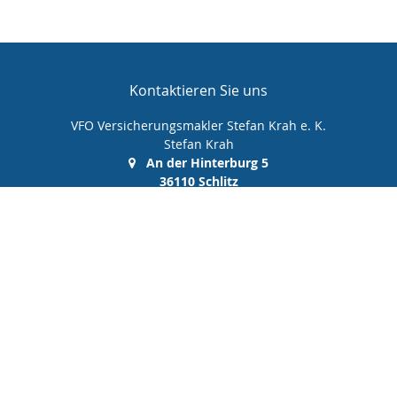
Kontaktieren Sie uns
VFO Versicherungsmakler Stefan Krah e. K.
Stefan Krah
An der Hinterburg 5
36110 Schlitz
(0 66 42) 99 99 00 0
(0 66 42) 99 99 00 10
info@vfo-versicherungsmakler.de
Nachricht schreiben
Startseite