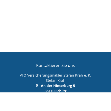
Kontaktieren Sie uns
VFO Versicherungsmakler Stefan Krah e. K.
Stefan Krah
An der Hinterburg 5
36110 Schlitz
(0 66 42) 99 99 00 0
(0 66 42) 99 99 00 10
info@vfo-versicherungsmakler.de