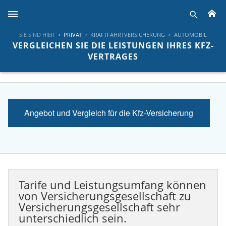
H
suche
SIE SIND HIER
PRIVAT
KRAFTFAHRTVERSICHERUNG
AUTOMOBIL
VERGLEICHEN SIE DIE LEISTUNGEN IHRES KFZ-
VERTRAGES
Angebot und Vergleich für die Kfz-Versicherung
Tarife und Leistungsumfang können
von Versicherungsgesellschaft zu
Versicherungsgesellschaft sehr
unterschiedlich sein.