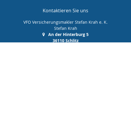
Kontaktieren Sie uns
VFO Versicherungsmakler Stefan Krah e. K.
Stefan Krah
An der Hinterburg 5
36110 Schlitz
(0 66 42) 99 99 00 0
(0 66 42) 99 99 00 10
info@vfo-versicherungsmakler.de
Nachricht schreiben
Startseite
Privat
Gewerbe