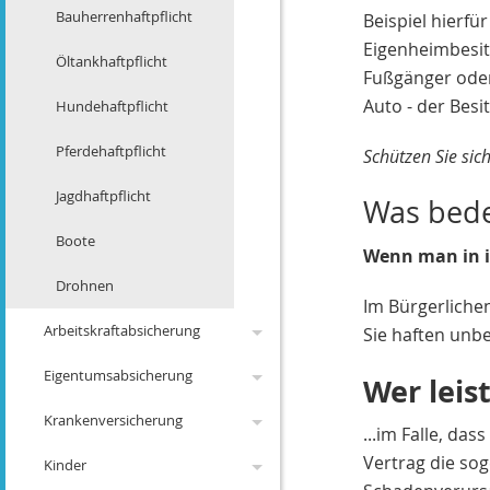
Bürger
Bauherrenhaftpflicht
Leistungen
Beispiel hierfür
Änderungen 2008
Eigenheimbesit
Solarförderung
Öltankhaftpflicht
Lehrer
Fußgänger oder
Änderungen 2007
Rechengrößen 2012
Auto - der Besi
Hundehaftpflicht
Polizei, Zoll
Änderungen 2006
Pferdehaftpflicht
Verwaltung
Schützen Sie sic
Änderungen 2005
Jagdhaftpflicht
Justiz, Richter
Was bede
Änderungen 2004
Boote
weitere Personen
Wenn man in ir
Änderungen 2016
Drohnen
Schlüsselschäden
Im Bürgerlichen
Änderungen 2023
Arbeitskraftabsicherung
Sie haften unb
Änderungen 2022
Eigentumsabsicherung
Erwerbsunfähigkeit
Wer leist
Änderungen 2021
Krankenversicherung
Unfallversicherung
Privathaftpflicht
...im Falle, da
Änderungen 2020
Vertrag die sog
Kinder
Grundfähigkeit
Wohngebäude
Private KV
Was ist eine
Änderungen 2019
Unfallversicherung