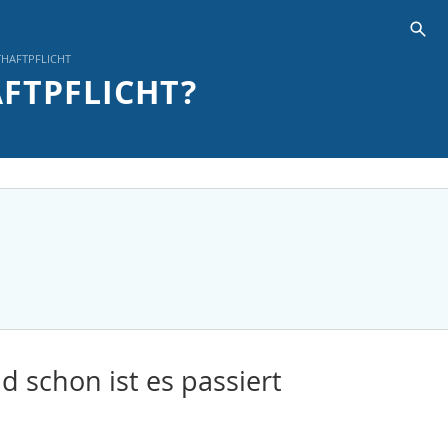
s
THAFTPFLICHT
AFTPFLICHT?
 schon ist es passiert