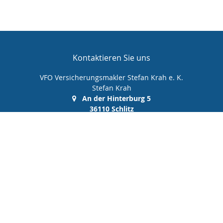
Kontaktieren Sie uns
VFO Versicherungsmakler Stefan Krah e. K.
Stefan Krah
An der Hinterburg 5
36110 Schlitz
(0 66 42) 99 99 00 0
(0 66 42) 99 99 00 10
info@vfo-versicherungsmakler.de
Nachricht schreiben